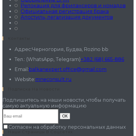
Релокация для фрилансеров и номадов
Официальная регистрация брака
Апостиль, легализация документов
Контакты
Адрес:
Черногория, Будва, Rozino bb
Откр
Тел.: (WhatsApp, Telegram)
+382 (68) 665-886
в
Откроется
Email:
balkanexpert.office@gmail.com
ваш
в
при
Website:
mneconsult.ru
вашем
приложен
Подписка На Новости
Подпишитесь на наши новости, чтобы получать
самую актуальную информацию
ОК
Согласен на обработку персональных данных
Наши Страницы В Соцсетях