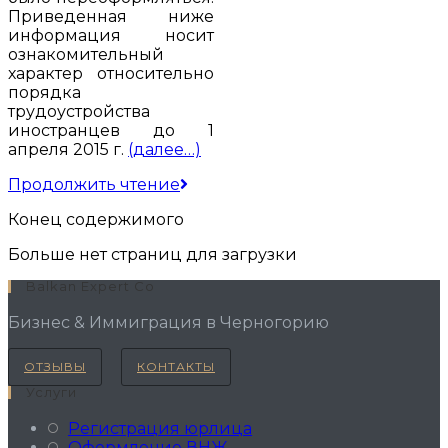
Приведенная ниже
информация носит
ознакомительный
характер относительно
порядка
трудоустройства
иностранцев до 1
апреля 2015 г.
(далее…)
Разрешение
Продолжить чтение
на
Конец содержимого
работу
в
Больше нет страниц для загрузки
Черногории
Balkan Expert Co
Бизнес & Иммиграция в Черногорию
ОТЗЫВЫ
КОНТАКТЫ
Услуги
Регистрация юрлица
Оформление ВНЖ