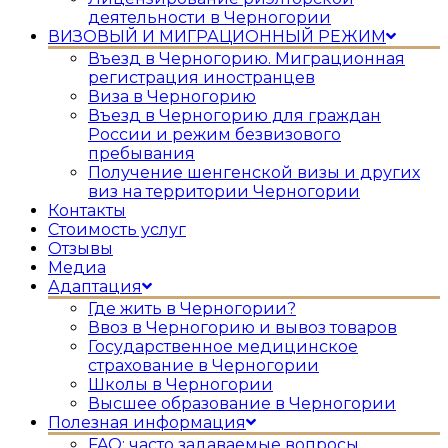
деятельности в Черногории
ВИЗОВЫЙ И МИГРАЦИОННЫЙ РЕЖИМ
Въезд в Черногорию. Миграционная
регистрация иностранцев
Виза в Черногорию
Въезд в Черногорию для граждан
России и режим безвизового
пребывания
Получение шенгенской визы и других
виз на территории Черногории
Контакты
Стоимость услуг
Отзывы
Медиа
Адаптация
Где жить в Черногории?
Ввоз в Черногорию и вывоз товаров
Государственное медицинское
страхование в Черногории
Школы в Черногории
Высшее образование в Черногории
Полезная информация
FAQ: часто задаваемые вопросы