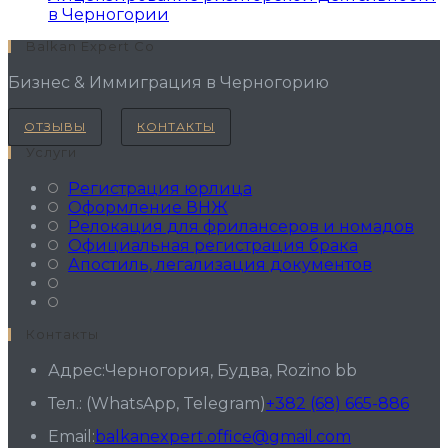
в Черногории
Balkan Expert Co
Бизнес & Иммиграция в Черногорию
ОТЗЫВЫ
КОНТАКТЫ
Услуги
Регистрация юрлица
Оформление ВНЖ
Релокация для фрилансеров и номадов
Официальная регистрация брака
Апостиль, легализация документов
Контакты
Адрес:
Черногория, Будва, Rozino bb
Откр
Тел.: (WhatsApp, Telegram)
+382 (68) 665-886
в
Откроется
Email:
balkanexpert.office@gmail.com
ваш