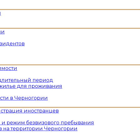
и
ии
езидентов
имости
длительный период
жилье для проживания
сти в Черногории
истрация иностранцев
 и режим безвизового пребывания
з на территории Черногории