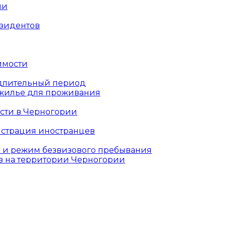
ии
езидентов
имости
длительный период
жилье для проживания
сти в Черногории
истрация иностранцев
 и режим безвизового пребывания
з на территории Черногории