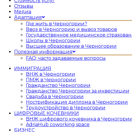
Стоимость услуг
Отзывы
Медиа
Адаптация
Где жить в Черногории?
Ввоз в Черногорию и вывоз товаров
Государственное медицинское страхован
Школы в Черногории
Высшее образование в Черногории
Полезная информация
FAQ: часто задаваемые вопросы
ИММИГРАЦИЯ
ВНЖ в Черногории
ПМЖ в Черногории
Гражданство Черногории
Гражданство Черногории за инвестиции
Свадьба в Черногории
Нострификация диплома в Черногории
Трудоустройство в Черногории
ЦИФРОВЫЕ КОЧЕВНИКИ
ВНЖ цифрового кочевника в Черногори
AdriaHub coworking space
БИЗНЕС