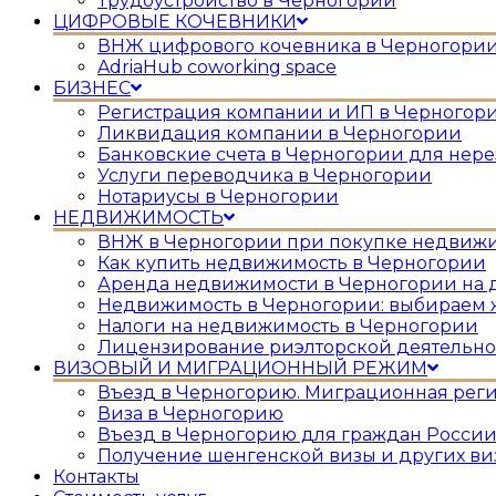
Трудоустройство в Черногории
ЦИФРОВЫЕ КОЧЕВНИКИ
ВНЖ цифрового кочевника в Черногори
AdriaHub coworking space
БИЗНЕС
Регистрация компании и ИП в Черногор
Ликвидация компании в Черногории
Банковские счета в Черногории для нер
Услуги переводчика в Черногории
Нотариусы в Черногории
НЕДВИЖИМОСТЬ
ВНЖ в Черногории при покупке недвиж
Как купить недвижимость в Черногории
Аренда недвижимости в Черногории на 
Недвижимость в Черногории: выбираем 
Налоги на недвижимость в Черногории
Лицензирование риэлторской деятельно
ВИЗОВЫЙ И МИГРАЦИОННЫЙ РЕЖИМ
Въезд в Черногорию. Миграционная рег
Виза в Черногорию
Въезд в Черногорию для граждан России
Получение шенгенской визы и других ви
Контакты