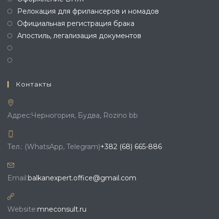
Релокация для фрилансеров и номадов
Официальная регистрация брака
Апостиль, легализация документов
Контакты
Адрес:
Черногория, Будва, Rozino bb
Откроется
Тел.: (WhatsApp, Telegram)
+382 (68) 665-886
в
вашем
Откроется
Email:
balkanexpert.office@gmail.com
приложении
в
вашем
Website:
mneconsult.ru
приложении