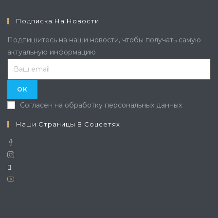
Подписка На Новости
Подпишитесь на наши новости, чтобы получать самую
актуальную информацию
ОК
Согласен на обработку персональных данных
Наши Страницы В Соцсетях
Opens
in
Opens
Opens
a
in
in
new
a
Opens
a
tab
new
in
new
tab
a
tab
new