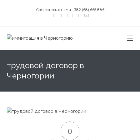
Перейти
Свяжитесь с нами +382 (68) 665 886
к
содержимому
трудовой договор в
Черногории
0