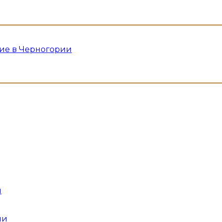
ие в Черногории
и
ии