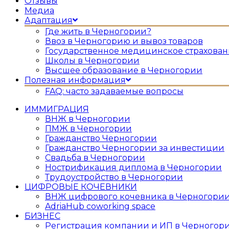
Отзывы
Медиа
Адаптация
Где жить в Черногории?
Ввоз в Черногорию и вывоз товаров
Государственное медицинское страхован
Школы в Черногории
Высшее образование в Черногории
Полезная информация
FAQ: часто задаваемые вопросы
ИММИГРАЦИЯ
ВНЖ в Черногории
ПМЖ в Черногории
Гражданство Черногории
Гражданство Черногории за инвестиции
Свадьба в Черногории
Нострификация диплома в Черногории
Трудоустройство в Черногории
ЦИФРОВЫЕ КОЧЕВНИКИ
ВНЖ цифрового кочевника в Черногори
AdriaHub coworking space
БИЗНЕС
Регистрация компании и ИП в Черногор