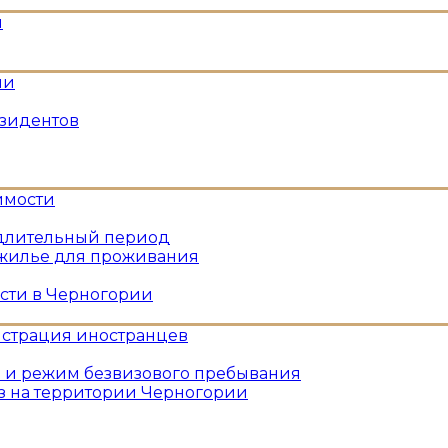
и
ии
езидентов
имости
длительный период
жилье для проживания
сти в Черногории
истрация иностранцев
 и режим безвизового пребывания
з на территории Черногории