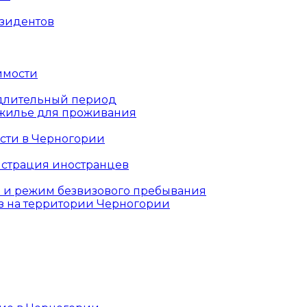
езидентов
имости
длительный период
жилье для проживания
сти в Черногории
истрация иностранцев
 и режим безвизового пребывания
з на территории Черногории