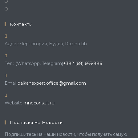
Контакты
Адрес:
Черногория, Будва, Rozino bb
Откроется
Тел.: (WhatsApp, Telegram)
+382 (68) 665-886
в
вашем
Откроется
Email:
balkanexpert.office@gmail.com
приложении
в
вашем
Website:
mneconsult.ru
приложении
Подписка На Новости
Подпишитесь на наши новости, чтобы получать самую