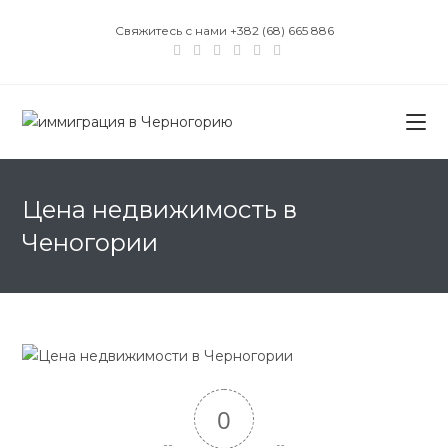
Перейти
Свяжитесь с нами +382 (68) 665 886
к
содержимому
Цена недвижимость в
Ченогории
0